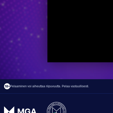
Pelaaminen voi aiheuttaa riipuvuutta. Pelaa vastuullisesti.