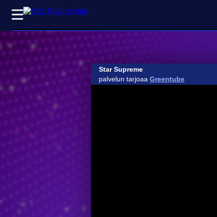
Star Supreme
palvelun tarjoaa
Greentube