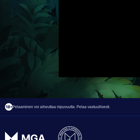
Pelaaminen voi aiheuttaa riipuvuutta. Pelaa vastuullisesti.