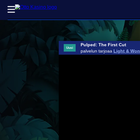
Pulped: The First Cut
Uusi
palvelun tarjoaa
Light & Won