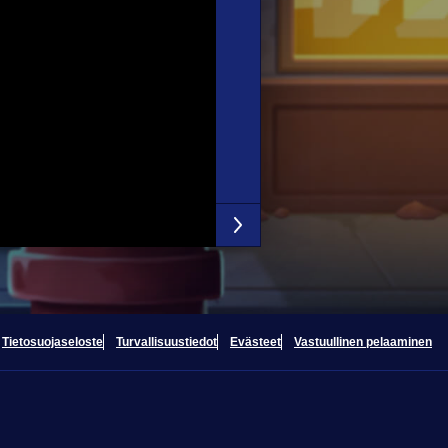
Tietosuojaseloste
Turvallisuustiedot
Evästeet
Vastuullinen pelaaminen