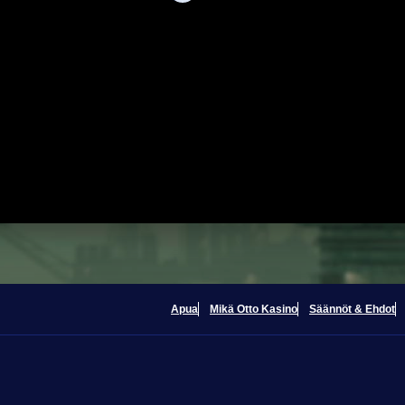
Apua
Mikä Otto Kasino
Säännöt & Ehdot