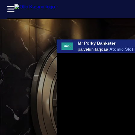
Mr Porky Bankster
Uusi
palvelun tarjoaa
Atomic Slot