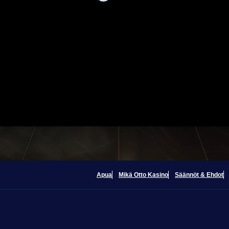
Apua
Mikä Otto Kasino
Säännöt & Ehdot