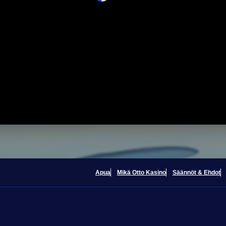
Apua
Mikä Otto Kasino
Säännöt & Ehdot