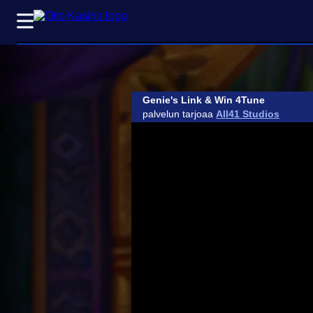
Genie's Link & Win 4Tune
palvelun tarjoaa
All41 Studios