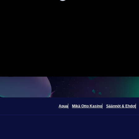
Apua
Mikä Otto Kasino
Säännöt & Ehdot