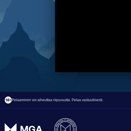
Pelaaminen voi aiheuttaa riipuvuutta. Pelaa vastuullisesti.