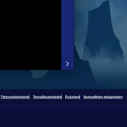
Tietosuojaseloste
Turvallisuustiedot
Evästeet
Vastuullinen pelaaminen