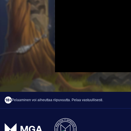
Pelaaminen voi aiheuttaa riipuvuutta. Pelaa vastuullisesti.