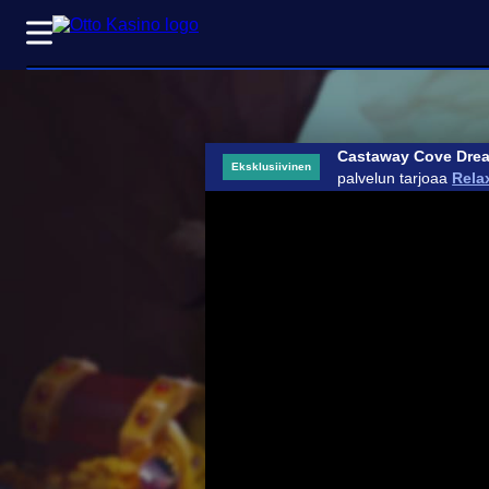
Castaway Cove Dre
Eksklusiivinen
palvelun tarjoaa
Rela