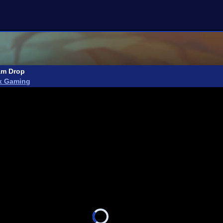
am Drop
x Gaming