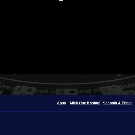
Apua
Mikä Otto Kasino
Säännöt & Ehdot