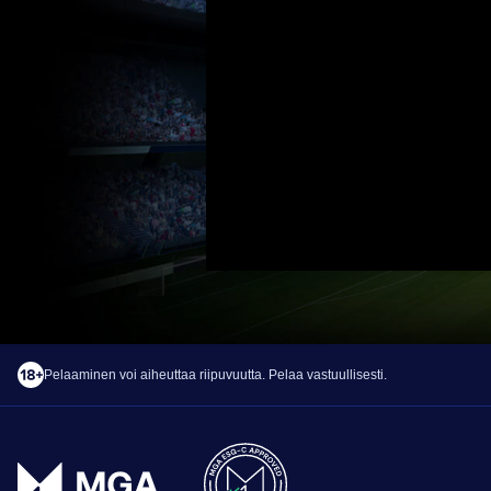
Pelaaminen voi aiheuttaa riipuvuutta. Pelaa vastuullisesti.