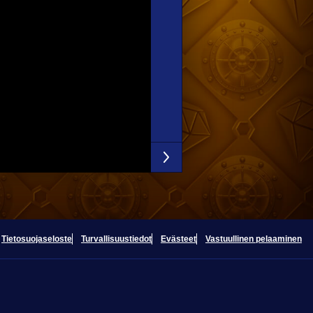
Tietosuojaseloste
Turvallisuustiedot
Evästeet
Vastuullinen pelaaminen