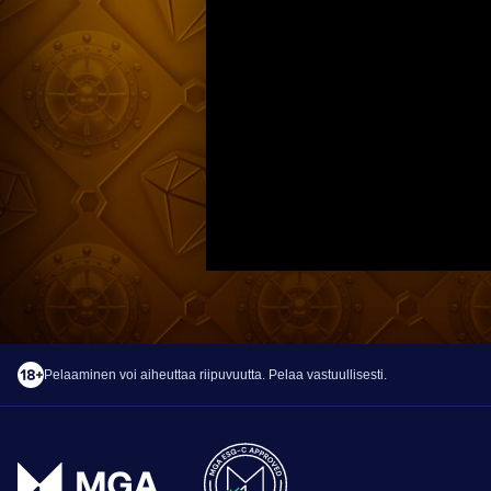
Pelaaminen voi aiheuttaa riipuvuutta. Pelaa vastuullisesti.