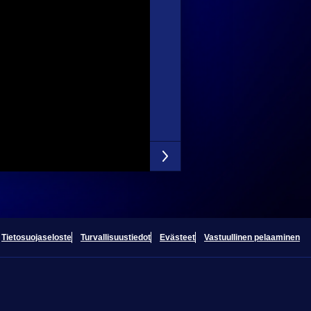
Tietosuojaseloste
Turvallisuustiedot
Evästeet
Vastuullinen pelaaminen