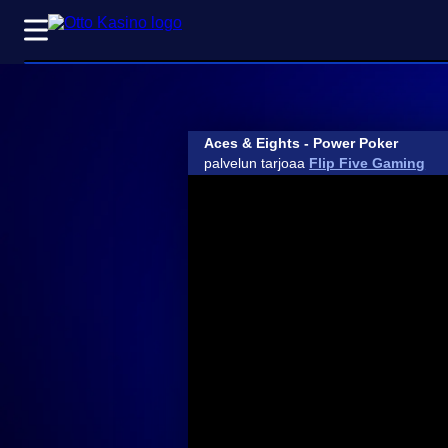
Aces & Eights - Power Poker
palvelun tarjoaa
Flip Five Gaming