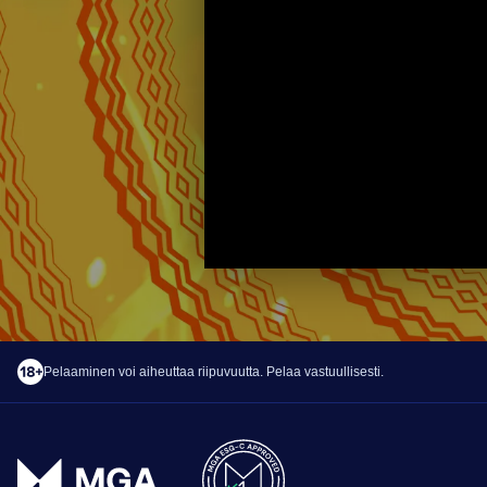
Pelaaminen voi aiheuttaa riipuvuutta. Pelaa vastuullisesti.