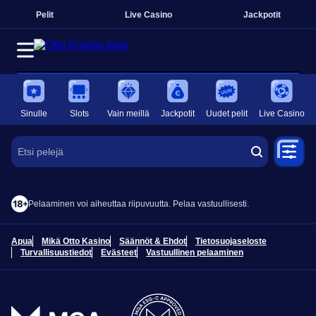
Pelit
Live Casino
Jackpotit
Sinulle
Slots
Vain meillä
Jackpotit
Uudet pelit
Live Casino
Pelaaminen voi aiheuttaa riipuvuutta. Pelaa vastuullisesti.
Apua
Mikä Otto Kasino
Säännöt & Ehdot
Tietosuojaseloste
Turvallisuustiedot
Evästeet
Vastuullinen pelaaminen