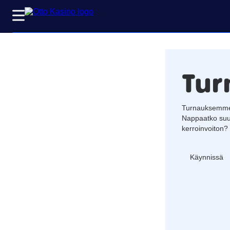
Tur
Turnauksemme o
Nappaatko suur
kerroinvoiton? 
Käynnissä