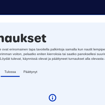
naukset
vat erinomainen tapa tavoitella palkintoja samalla kun nautit lempipel
imman voiton, pelaatko eniten kierroksia tai saatko panoksellesi suu
Löydät tulevat, käynnissä olevat ja päättyneet turnaukset alla olevasta 
Tulossa
Päättynyt