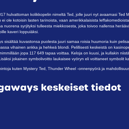
17 hulvattoman kolikkopelin nimeltä Ted, jolle juuri nyt avaamasi Ted 
ei ole kotoisin lasten tarinoista, vaan amerikkalaisista leffakomedioista 
a nuorena syrjityksi tulleesta miekkosesta, joka toivoo nallensa heräävä
pille kaveri loppuiäksi.
ys sisältää kuvastonsa puolesta juuri samaa roisia huumoria kuin peli
uassa vihainen ankka ja hehkeä blondi. Pelillisesti keskeistä on kasin
immillään jopa 117 649 tapaa voittaa. Keloja on kuusi, ja kullakin niistä
säksi jokainen symbolivoitto laukaisee vyöryn eli voittaneet symbolit ka
imintoja kuten Mystery Ted, Thunder Wheel -onnenpyörä ja mahdollisuus
gaways keskeiset tiedot