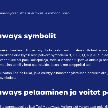
nnenpyörän, ilmaiskierroksia ja ostobonuksen
aways symbolit
aiken kaikkiaan 10 perussymbolia, joihin voit tutustua voittotaulukossa 
olikkopeleille tyypillisesti pelikorttisymboleilla 9, 10, J, Q, K ja A. Ku
taan tulee six-pack kokispulloja, todella vihaisen tuijottava ankka ja h
olina toimii vihreä suorakaide, jossa lukee simppelisti ted.
ulvaton Ted-nallukka, joka esiintyy ainoastaan yläreunan bonuskelalla 
symboleita.
aways pelaaminen ja voitot p
valita panostasosi pelissä Ted Megaways. Valikon sitä varten saat auki 