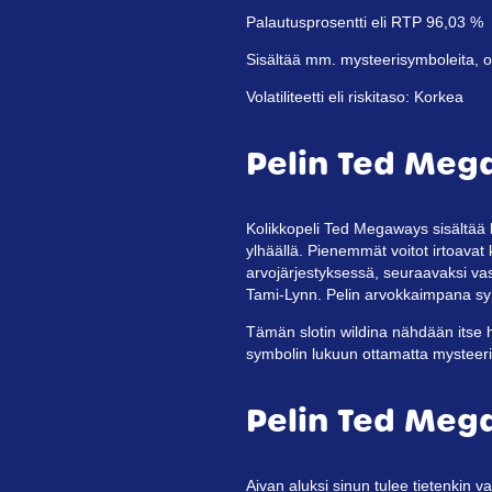
Palautusprosentti eli RTP 96,03 %
Sisältää mm. mysteerisymboleita, o
Volatiliteetti eli riskitaso: Korkea
Pelin Ted Meg
Kolikkopeli Ted Megaways sisältää k
ylhäällä. Pienemmät voitot irtoavat k
arvojärjestyksessä, seuraavaksi vas
Tami-Lynn. Pelin arvokkaimpana symb
Tämän slotin wildina nähdään itse h
symbolin lukuun ottamatta mysteeri
Pelin Ted Meg
Aivan aluksi sinun tulee tietenkin 