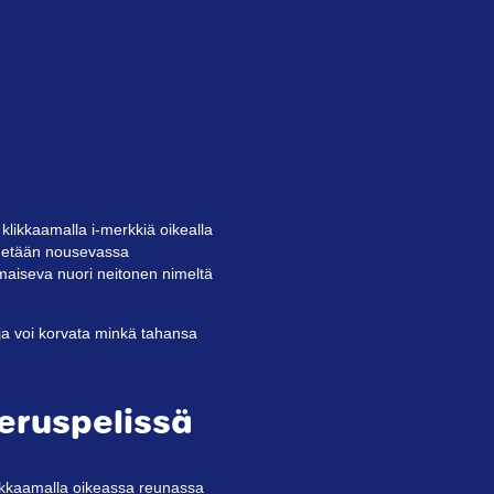
klikkaamalla i-merkkiä oikealla
n edetään nousevassa
emaiseva nuori neitonen nimeltä
ja voi korvata minkä tahansa
eruspelissä
klikkaamalla oikeassa reunassa