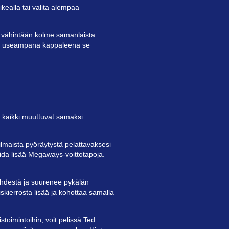
kealla tai valita alempaa
at vähintään kolme samanlaista
itä useampana kappaleena se
ka kaikki muuttuvat samaksi
 ilmaista pyöräytystä pelattavaksesi
oida lisää Megaways-voittotapoja.
 yhdestä ja suurenee pykälän
skierrosta lisää ja kohottaa samalla
stoimintoihin, voit pelissä Ted