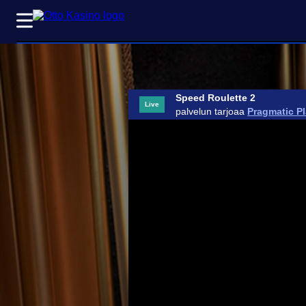
Speed Roulette 2
Live
palvelun tarjoaa
Pragmatic Pl