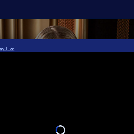
ay Live