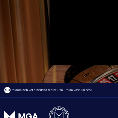
Pelaaminen voi aiheuttaa riipuvuutta. Pelaa vastuullisesti.