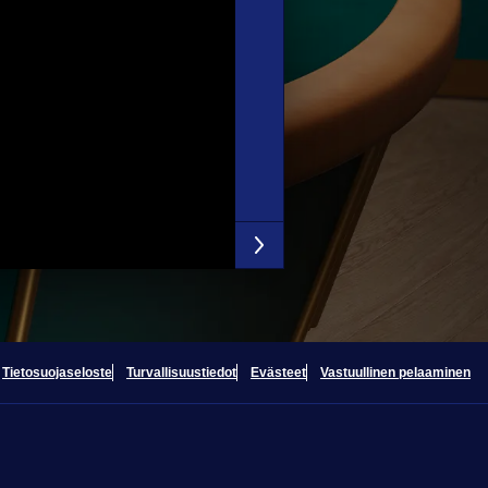
Tietosuojaseloste
Turvallisuustiedot
Evästeet
Vastuullinen pelaaminen