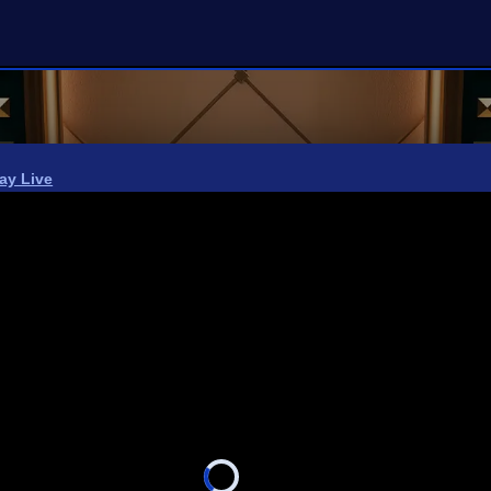
ay Live