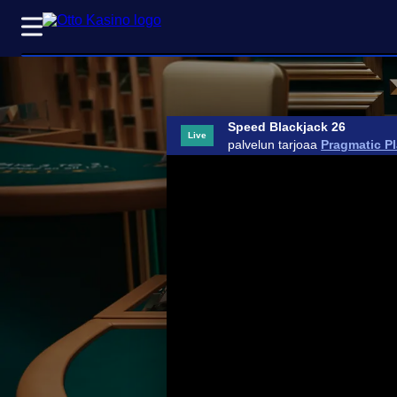
Speed Blackjack 26
Live
palvelun tarjoaa
Pragmatic Pl