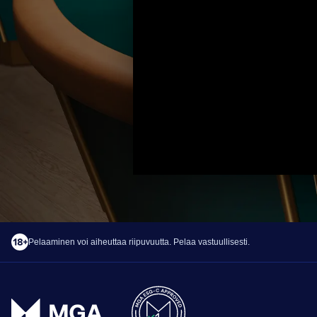
Pelaaminen voi aiheuttaa riipuvuutta. Pelaa vastuullisesti.