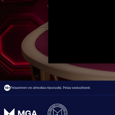
Pelaaminen voi aiheuttaa riipuvuutta. Pelaa vastuullisesti.