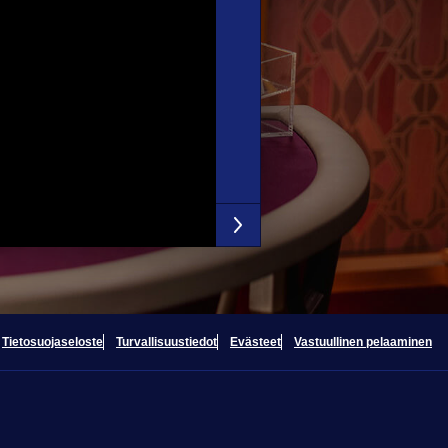
Tietosuojaseloste
Turvallisuustiedot
Evästeet
Vastuullinen pelaaminen