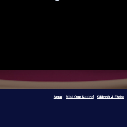
Apua
Mikä Otto Kasino
Säännöt & Ehdot