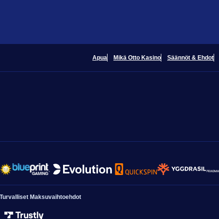
Apua
Mikä Otto Kasino
Säännöt & Ehdot
Turvalliset Maksuvaihtoehdot