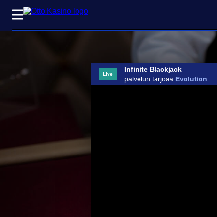
Infinite Blackjack
Live
palvelun tarjoaa
Evolution