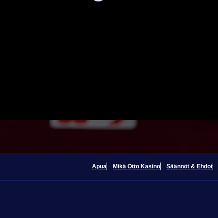
Apua
Mikä Otto Kasino
Säännöt & Ehdot