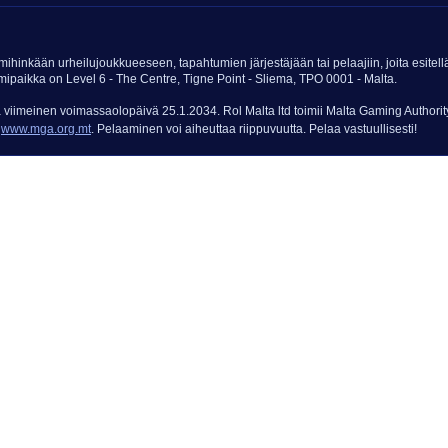
ä mihinkään urheilujoukkueeseen, tapahtumien järjestäjään tai pelaajiin, joita esitell
toimipaikka on Level 6 - The Centre, Tigne Point - Sliema, TPO 0001 - Malta.
iimeinen voimassaolopäivä 25.1.2034. Rol Malta ltd toimii Malta Gaming Authorit
a
www.mga.org.mt
. Pelaaminen voi aiheuttaa riippuvuutta. Pelaa vastuullisesti!