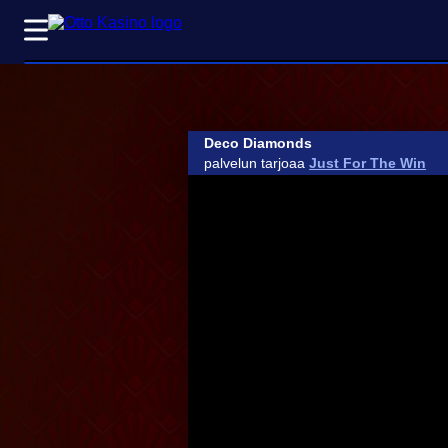
Deco Diamonds
palvelun tarjoaa
Just For The Win