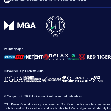
Pelaaminen voi aiheuttaa riipuvuutta. Pelaa vastuullisesti.
Pelintarjoajat
Turvallisuus ja Luotettavuus
© Copyright 2026, Otto Kasino. Kaikki oikeudet pidätetään.
“Otto Kasino” on rekisteröity tavaramerkki. Otto Kasino ei liity tai ole yhteydess
mobiilibrändiin. Tätä verkkosivustoa ylläpitää Rol Malta ltd, jonka rekisteröity 