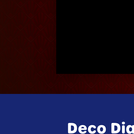
Deco Di