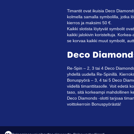
Timantit ovat ikuisia Deco Diamonds -
kolmella samalla symbolilla, jotka 
kierros ja maksimi 50 €.
Kaikki slotista löytyvät symbolit ova
kaikki jalokivin koristeltuja. Korkea-
se korvaa kaikki muut symbolit, a
Deco Diamonds
Re-Spin – 2, 3 tai 4 Deco Diamond
yhdellä uudella Re-Spinillä. Kierro
Bonuspyörä – 3, 4 tai 5 Deco Diamo
viidellä timanttitasolle. Voit edetä
taso, sitä korkeampi mahdollinen k
Deco Diamonds -slotti tarjoaa timant
voittokerroin Bonuspyörästä!