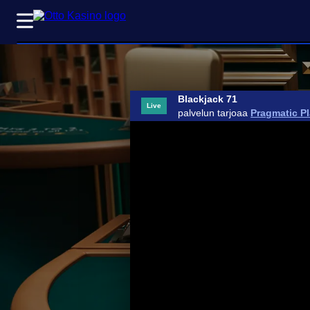
Blackjack 71
Live
palvelun tarjoaa
Pragmatic Pl