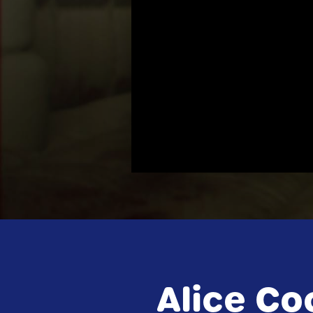
Alice Co