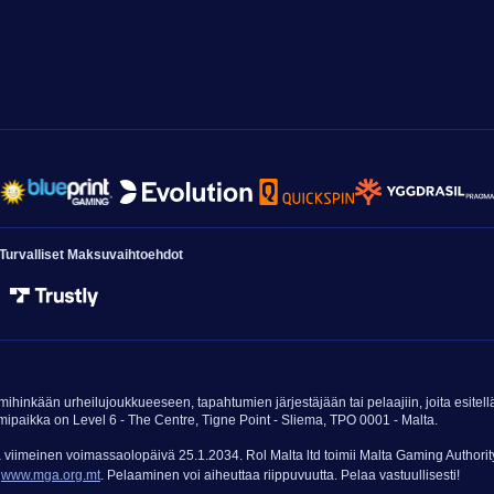
Turvalliset Maksuvaihtoehdot
ä mihinkään urheilujoukkueeseen, tapahtumien järjestäjään tai pelaajiin, joita esitell
toimipaikka on Level 6 - The Centre, Tigne Point - Sliema, TPO 0001 - Malta.
iimeinen voimassaolopäivä 25.1.2034. Rol Malta ltd toimii Malta Gaming Authorit
a
www.mga.org.mt
. Pelaaminen voi aiheuttaa riippuvuutta. Pelaa vastuullisesti!