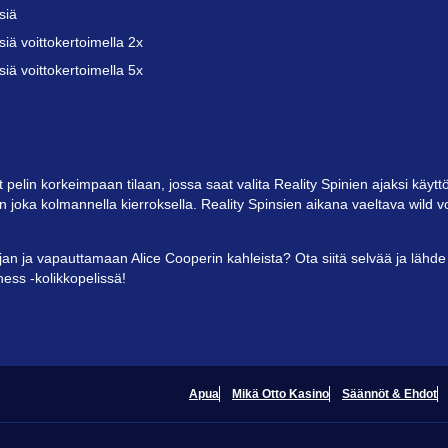
siä
siä voittokertoimella 2x
siä voittokertoimella 5x
 pelin korkeimpaan tilaan, jossa saat valita Reality Spinien ajaksi käyttö
n joka kolmannella kierroksella. Reality Spinsien aikana vaeltava wild vo
jan ja vapauttamaan Alice Cooperin kahleista? Ota siitä selvää ja lähd
ess -kolikkopelissä!
Apua
Mikä Otto Kasino
Säännöt & Ehdot