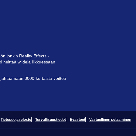
ön jonkin Reality Effects -
i heittää wildejä liikkuessaan
e jahtaamaan 3000-kertaista voittoa
Tietosuojaseloste
Turvallisuustiedot
Evästeet
Vastuullinen pelaaminen