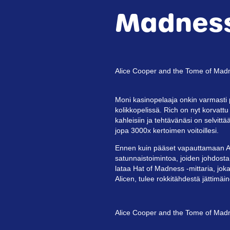
Madnes
Alice Cooper and the Tome of Mad
Moni kasinopelaaja onkin varmasti
kolikkopelissä. Rich on nyt korvattu
kahleisiin ja tehtävänäsi on selvit
jopa 3000x kertoimen voitoillesi.
Ennen kuin pääset vapauttamaan Ali
satunnaistoimintoa, joiden johdosta
lataa Hat of Madness -mittaria, jok
Alicen, tulee rokkitähdestä jättimäi
Alice Cooper and the Tome of Ma