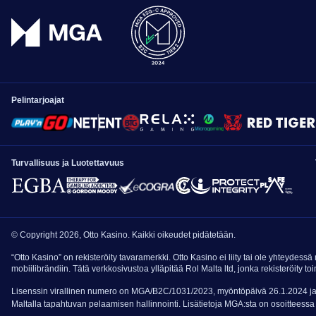
Pelintarjoajat
Turvallisuus ja Luotettavuus
© Copyright 2026, Otto Kasino. Kaikki oikeudet pidätetään.
“Otto Kasino” on rekisteröity tavaramerkki. Otto Kasino ei liity tai ole yhteydess
mobiilibrändiin. Tätä verkkosivustoa ylläpitää Rol Malta ltd, jonka rekisteröity 
Lisenssin virallinen numero on MGA/B2C/1031/2023, myöntöpäivä 26.1.2024 ja v
Maltalla tapahtuvan pelaamisen hallinnointi. Lisätietoja MGA:sta on osoitteess